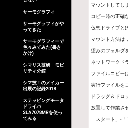
マウントしてしま
サーモグラフィ
コピー時の正確
サーモグラフィがや
仮想ドライブと
ってきた
マウント方法は，
サーモグラフィーで
色々みてみた(書き
望みのフォルダ
かけ)
ネットワークド
シマリス技研 モビ
リティ分館
ファイルコピー
シマ技！のメイカー
実行ファイルを
出展の記録2018
ドラッグ＆ドロ
ステッピングモータ
ドライバ
放置して作業さ
SLA7078MRを使っ
てみる
「スタート」-「