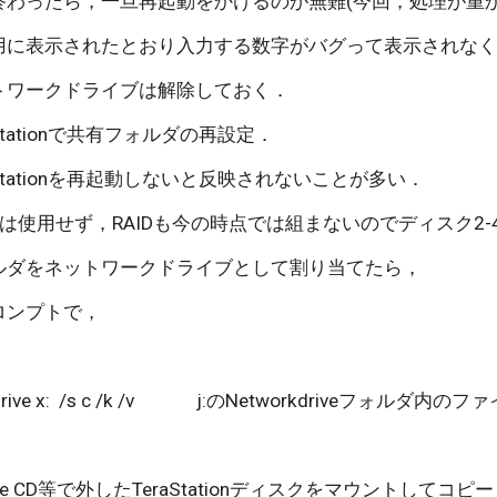
終わったら，一旦再起動をかけるのが無難(今回，処理が重
用に表示されたとおり入力する数字がバグって表示されなく
トワークドライブは解除しておく．
Stationで共有フォルダの再設定．
Stationを再起動しないと反映されないことが多い．
は使用せず，RAIDも今の時点では組まないのでディスク2
ルダをネットワークドライブとして割り当てたら，
ロンプトで，
                      
rive x:  /s c /k /v              j:のNetworkdriveフォルダ内
 Live CD等で外したTeraStationディスクをマウントし