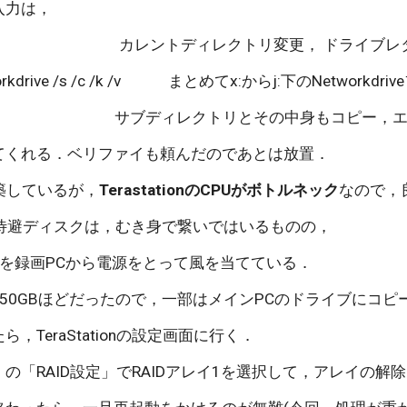
入力は，
                                            カレントディレクト
tworkdrive /s /c /k /v             まとめてx:からj:下のNetw
                                                 
てくれる．ベリファイも頼んだのであとは放置．
を構築しているが，
TerastationのCPUがボトルネック
なので，良
タ待避ディスクは，むき身で繋いではいるものの，
ンを録画PCから電源をとって風を当てている．
50GBほどだったので，一部はメインPCのドライブにコピ
，TeraStationの設定画面に行く．
の「RAID設定」でRAIDアレイ1を選択して，アレイの解