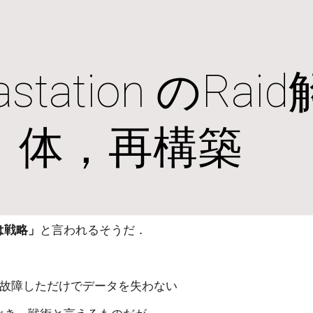
ip to main content
Skip to navigat
astation のRaid
体，再構築
は戦略」
と言われるそうだ．
が故障しただけでデータを失わない