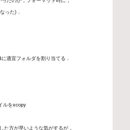
かったのか，フォーマット時に，
なった)．
-4に適宜フォルダを割り当てる．
のファイルをxcopy
てコピーした方が早いような気がするが，