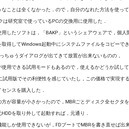
うなことは全くなかった．ので，自分のなれた方法を使って
スクは研究室で使っているPCの交換用に使用した．
使用したソフトは，「BAKP」というシェアウェアで，個
取得してWindows起動中にシステムファイルをコピー
しょっちゅうダイアログが出てきて放置が出来ないものの，
が使用できる試用モードもあるので，使えるかどうか試し
hは過去に試用版でその利便性を感じていたし，この価格で実現
でライセンスを購入した．
の方が容量が小さかったので，MBRごとディスク全セクタ
元HDDを取り外して起動すれば，元通り．
機能しか使用できないが，FDブートでMBRを書き直せば出