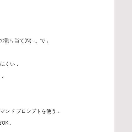
，
り当て(N)...」で，
きにくい．
り，
マンド プロンプトを使う．
ばOK．