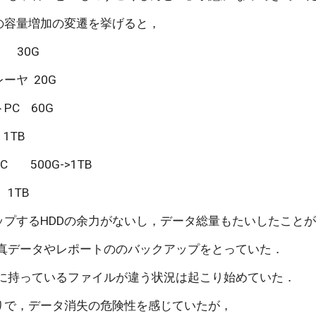
の容量増加の変遷を挙げると，
     30G
ヤ  20G
    60G
    1TB
     500G->1TB
    1TB
ップするHDDの余力がないし，データ総量もたいしたこと
写真データやレポートののバックアップをとっていた．
とに持っているファイルが違う状況は起こり始めていた．
たりで，データ消失の危険性を感じていたが，