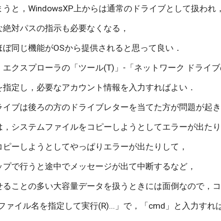
うと，WindowsXP上からは通常のドライブとして扱われ
な絶対パスの指示も必要なくなる，
ほぼ同じ機能がOSから提供されると思って良い．
エクスプローラの「ツール(T)」-「ネットワーク ドライブの割
を指定し，必要なアカウント情報を入力すればよい．
ライブは後ろの方のドライブレターを当てた方が問題が起
は，システムファイルをコピーしようとしてエラーが出た
コピーしようとしてやっぱりエラーが出たりして，
ップで行うと途中でメッセージが出て中断するなど，
せることの多い大容量データを扱うときには面倒なので，コ
ファイル名を指定して実行(R)...」で，「cmd」と入力すれ