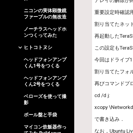
アレイの解除か
ニコンの実体顕微鏡
重要設定時確認
ファーブルの無改造
割り当てたネッ
ノーチラスヘッドホ
ンつくってみた
再起動したTera
ヒトコトヌシ
この設定もTera
ヘッドフォンアンプ
今回はドライブ1
くん1号をつくる
割り当てたフォ
ヘッドフォンアンプ
再びコマンドプ
くん2号をつくる
cd /d j:                     
ベローズを使って撮
影
xcopy \Networkd
ボール盤と手袋
で書き込み．
マイコン炊飯器作っ
なお，Ubuntu