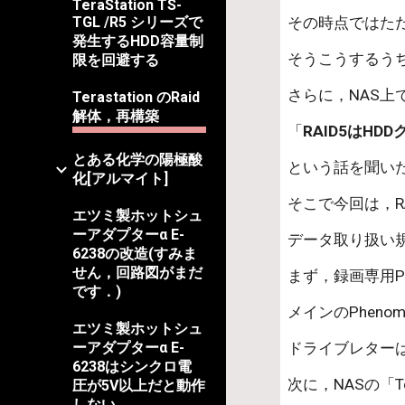
TeraStation TS-
その時点ではた
TGL /R5 シリーズで
発生するHDD容量制
そうこうするう
限を回避する
さらに，NAS
Terastation のRaid
解体，再構築
「
RAID5はH
とある化学の陽極酸
という話を聞い
化[アルマイト]
そこで今回は，R
エツミ製ホットシュ
ーアダプターα E-
データ取り扱い
6238の改造(すみま
せん，回路図がまだ
まず，録画専用P
です．)
メインのPhen
エツミ製ホットシュ
ドライブレター
ーアダプターα E-
6238はシンクロ電
次に，NASの「Te
圧が5V以上だと動作
しない