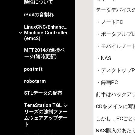
険性について
データデバイス
iPodの音割れ
・ノートPC           
LinuxCNC/Enhanced
Machine Controller
・ポータブルプレー
(emc2)
・モバイルノートPC
MFT2014の進捗ペ
ージ(随時更新)
・NAS                 
postmft
・デスクトップPC   
robotarm
・録画PC             
STLデータの配布
前半はバックア
TeraStation TGL シ
CDをメインに
リーズの強制ファー
ムウェアアップデー
しかし，PCご
ト
NAS購入のあ