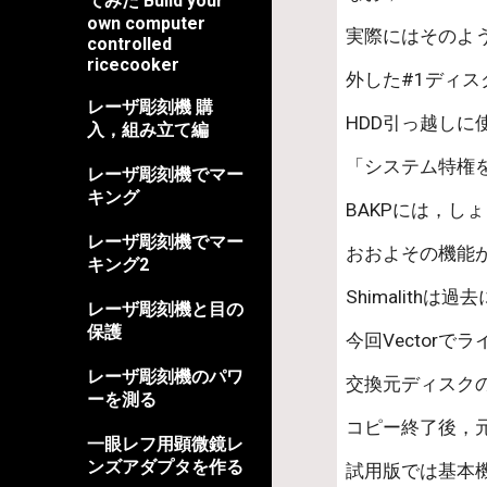
てみた Build your
own computer
実際にはそのよ
controlled
ricecooker
外した#1ディ
レーザ彫刻機 購
HDD引っ越しに
入，組み立て編
「システム特権を
レーザ彫刻機でマー
キング
BAKPには，
レーザ彫刻機でマー
おおよその機能
キング2
Shimalit
レーザ彫刻機と目の
保護
今回Vector
レーザ彫刻機のパワ
交換元ディスク
ーを測る
コピー終了後，
一眼レフ用顕微鏡レ
ンズアダプタを作る
試用版では基本