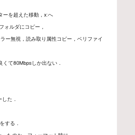
リ変更， ドライブレターを超えた移動，x:へ
orkdriveフォルダにコピー，
               サブディレクトリとその中身もコピー，エラー無視，読み取り属性コピー，ベリファイ
くて80Mbpsしか出ない．
ーした．
除をする．