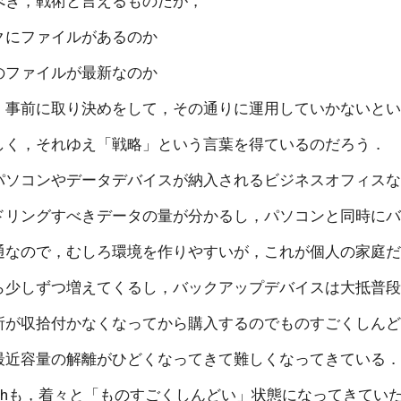
べき，戦術と言えるものだが，
クにファイルがあるのか
のファイルが最新なのか
，事前に取り決めをして，その通りに運用していかないと
しく，それゆえ「戦略」という言葉を得ているのだろう．
パソコンやデータデバイスが納入されるビジネスオフィス
ドリングすべきデータの量が分かるし，パソコンと同時に
通なので，むしろ環境を作りやすいが，これが個人の家庭
ら少しずつ増えてくるし，バックアップデバイスは大抵普
所が収拾付かなくなってから購入するのでものすごくしん
最近容量の解離がひどくなってきて難しくなってきている
alithも，着々と「ものすごくしんどい」状態になってきてい