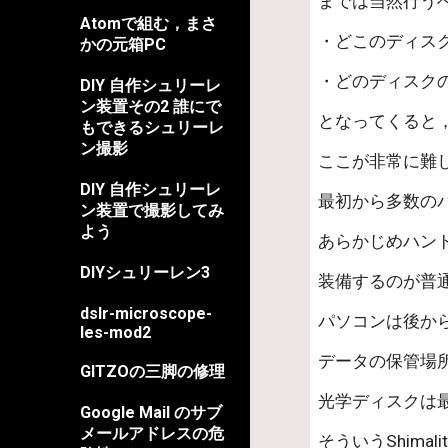
までは当然行う
Atomで組む，まさ
・どこのディス
かの元箱PC
・どのディスク
DIY 自作シュリーレ
ン装置その2 誰にで
となってくると
もできるシュリーレ
ン撮影
ここが非常に難
DIY 自作シュリーレ
最初から多数の
ン装置で撮影してみ
よう
あらかじめハン
DIYシュリーレン3
装備するのが普
dslr-microscope-
パソコンは後か
les-mod2
データの保管場
GITZOの三脚の修理
光学ディスクは
Google Mail のサブ
メールアドレスの危
そういうShim