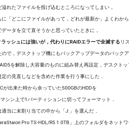
だ溢れたファイルを投げ込むところになってしまい，
ちに「どこにファイルがあって，どれが最新か」よくわからな
上でデータを立て直そうかと思っていたときに，
DDクラッシュには強いが，代わりにRAIDエラーで全滅する
リ
たので，デスクトップ機にもバックアップデータのバック
AID5を解除し大容量のものに組み替え再設定，デスクト
規定の見直しなどを含めた作業を行う事にした．
Cが出来た時から余っていた500GBのHDDを
omマシン上で1パーティションに切ってフォーマット．
は適当に未割り当ての中から「J:」を選んだ．
raStaion Pro TS-HDL/R5 1.0TB」上のフォルダ