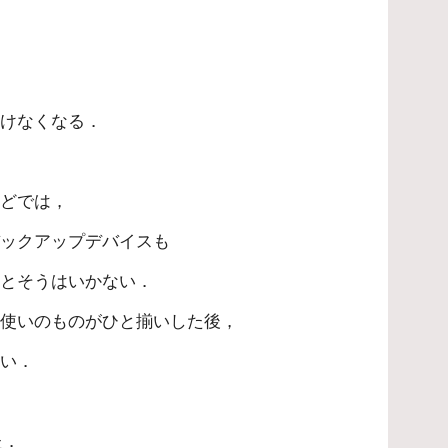
いけなくなる．
などでは，
バックアップデバイスも
だとそうはいかない．
段使いのものがひと揃いした後，
どい．
．
た．