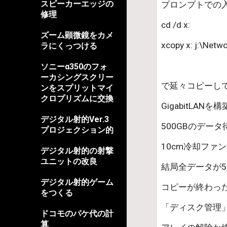
スピーカーエッジの
プロンプトでの
修理
cd /d x:       
ズーム顕微鏡をカメ
xcopy x: j:\Ne
ラにくっつける
ソニーα350のフォ
ーカシングスクリー
で延々コピーし
ンをスプリットマイ
クロプリズムに交換
GigabitLAN
デジタル射的Ver.3
500GBのデー
プロジェクション的
10cm冷却ファ
デジタル射的の射撃
ユニットの改良
結局全データが5
デジタル射的ゲーム
コピーが終わったら
をつくる
「ディスク管理」
ドコモのパケ代の計
算