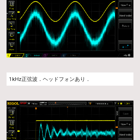
1kHz正弦波．ヘッドフォンあり．