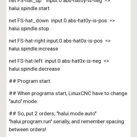
net FS-hat_up    input.0.abs-hat0y-is-neg  =>        
halui.spindle.start
net FS-hat_down  input.0.abs-hat0y-is-pos  =>       
halui.spindle.stop
net FS-hat-right input.0.abs-hat0x-is-pos  =>      
halui.spindle.increase
net FS-hat-left  input.0.abs-hat0x-is-neg  =>      
halui.spindle.decrease
## Program start
## When programs start, LinuxCNC have to change 
"auto" mode.
## So, put 2 orders; "halui.mode.auto" 
"halui.program.run" serially, and remember spacing 
between orders!