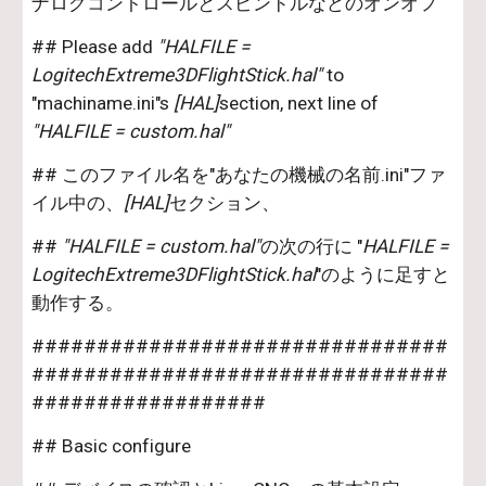
ナログコントロールとスピンドルなどのオンオフ
## Please add 
"HALFILE = 
LogitechExtreme3DFlightStick.hal"
 to 
"machiname.ini"s 
[HAL]
section, next line of 
"HALFILE = custom.hal"
## このファイル名を"あなたの機械の名前.ini"ファ
イル中の、
[HAL]
セクション、
##
 "HALFILE = custom.hal"
の次の行に "
HALFILE = 
LogitechExtreme3DFlightStick.hal
"のように足すと
動作する。
################################
################################
##################
## Basic configure