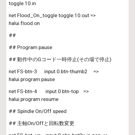
toggle.10.in       
net Flood_On_toggle toggle.10.out => 
halui.flood.on
##
## Program pause
## 動作中のGコード一時停止(その場で停止)
net FS-btn-3      input.0.btn-thumb2     => 
halui.program.pause
net FS-btn-4       input.0.btn-top    => 
halui.program.resume
## Spindle On/Off speed
## 主軸On/Offと回転数変更