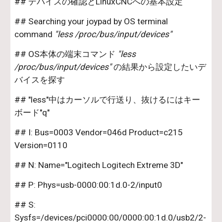
## デバイスの確認とLinuxCNCへの基本設定
## Searching your joypad by OS terminal 
command
 "less /proc/bus/input/devices"
## OS本体の端末コマンド
 "less 
/proc/bus/input/devices"
 の結果から設定したいデ
バイスを探す
## "less"中はカーソルで行送り、抜けるにはキー
ボード"q"
## I: Bus=0003 Vendor=046d Product=c215 
Version=0110
## N: Name="Logitech Logitech Extreme 3D"
## P: Phys=usb-0000:00:1d.0-2/input0
## S: 
Sysfs=/devices/pci0000:00/0000:00:1d.0/usb2/2-