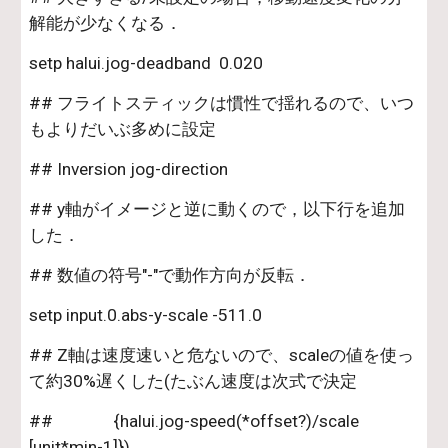
解能が少なくなる．
setp halui.jog-deadband  0.020
## フライトスティックは慣性で揺れるので、いつ
もよりだいぶ多めに設定
## Inversion jog-direction
## y軸がイメージと逆に動くので，以下行を追加
した．
## 数値の符号"-"で動作方向が反転．
setp input.0.abs-y-scale -511.0
## Z軸は速度速いと危ないので、scaleの値を使っ
て約30%遅くした(たぶん速度は次式で決定
##               {halui.jog-speed(*offset?)/scale 
[unit*min-1]})