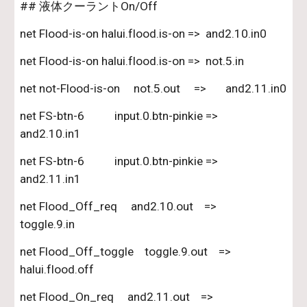
## 液体クーラントOn/Off
net Flood-is-on halui.flood.is-on =>  and2.10.in0
net Flood-is-on halui.flood.is-on =>  not.5.in
net not-Flood-is-on     not.5.out     =>       and2.11.in0
net FS-btn-6           input.0.btn-pinkie =>        
and2.10.in1
net FS-btn-6           input.0.btn-pinkie =>       
and2.11.in1
net Flood_Off_req     and2.10.out    =>       
toggle.9.in
net Flood_Off_toggle    toggle.9.out    =>         
halui.flood.off
net Flood_On_req     and2.11.out    =>        