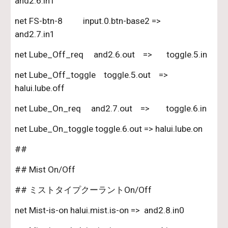
and2.6.in1
net FS-btn-8          input.0.btn-base2 =>       
and2.7.in1
net Lube_Off_req     and2.6.out    =>       toggle.5.in
net Lube_Off_toggle    toggle.5.out    =>         
halui.lube.off
net Lube_On_req     and2.7.out    =>        toggle.6.in       
net Lube_On_toggle toggle.6.out => halui.lube.on
##
## Mist On/Off
## ミストタイプクーラントOn/Off
net Mist-is-on halui.mist.is-on =>  and2.8.in0