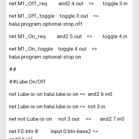
net M1_Off_req         and2.4.out    =>       toggle.3.in
net M1_Off_toggle    toggle.3.out    =>         
halui.program.optional-stop.off
net M1_On_req         and2.5.out    =>        toggle.4.in       
net M1_On_toggle    toggle.4.out    =>        
halui.program.optional-stop.on
##
##Lube On/Off
net Lube-is-on halui.lube.is-on =>  and2.6.in0
net Lube-is-on halui.lube.is-on =>  not.3.in
net not-Lube-is-on     not.3.out     =>       and2.7.in0
net FS-btn-8          input.0.btn-base2 =>        