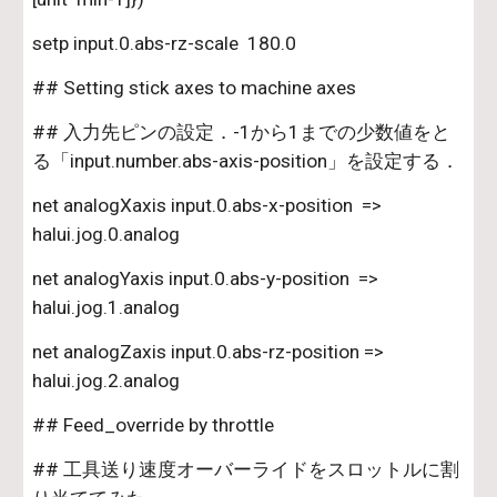
setp input.0.abs-rz-scale  180.0
## Setting stick axes to machine axes
## 入力先ピンの設定．-1から1までの少数値をと
る「input.number.abs-axis-position」を設定する．
net analogXaxis input.0.abs-x-position  => 
halui.jog.0.analog
net analogYaxis input.0.abs-y-position  => 
halui.jog.1.analog
net analogZaxis input.0.abs-rz-position => 
halui.jog.2.analog
## Feed_override by throttle
## 工具送り速度オーバーライドをスロットルに割