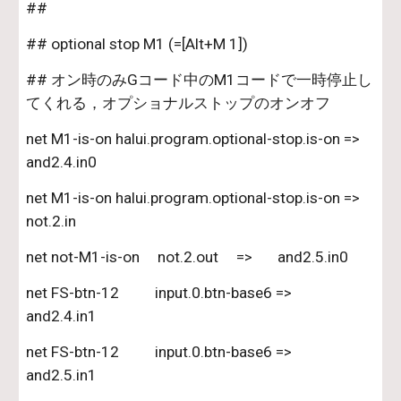
##
## optional stop M1 (=[Alt+M 1])
## オン時のみGコード中のM1コードで一時停止し
てくれる，オプショナルストップのオンオフ
net M1-is-on halui.program.optional-stop.is-on =>  
and2.4.in0
net M1-is-on halui.program.optional-stop.is-on =>  
not.2.in
net not-M1-is-on     not.2.out     =>       and2.5.in0
net FS-btn-12          input.0.btn-base6 =>        
and2.4.in1
net FS-btn-12          input.0.btn-base6 =>       
and2.5.in1