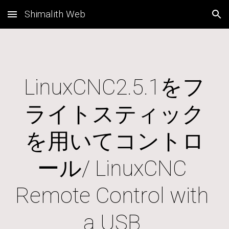
Shimalith Web
Skip to main content
Skip to navigation
LinuxCNC2.5.1をフ
ライトスティック
を用いてコントロ
ール/ LinuxCNC 
Remote Control with 
a USB 