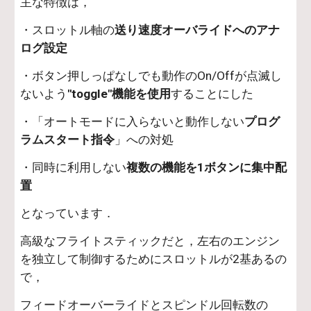
主な特徴は，
・スロットル軸の
送り速度オーバライドへのアナ
ログ設定
・ボタン押しっぱなしでも動作のOn/Offが点滅し
ないよう
"toggle"機能を使用
することにした
・「オートモードに入らないと動作しない
プログ
ラムスタート指令
」への対処
・同時に利用しない
複数の機能を1ボタンに集中配
置
となっています．
高級なフライトスティックだと，左右のエンジン
を独立して制御するためにスロットルが2基あるの
で，
フィードオーバーライドとスピンドル回転数の