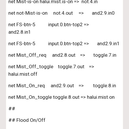
net Mist-is-on halui.mist.is-on =>  not.4.in
net not-Mist-is-on     not.4.out     =>       and2.9.in0
net FS-btn-5           input.0.btn-top2 =>        
and2.8.in1
net FS-btn-5           input.0.btn-top2 =>       and2.9.in1
net Mist_Off_req     and2.8.out    =>       toggle.7.in
net Mist_Off_toggle    toggle.7.out    =>         
halui.mist.off
net Mist_On_req     and2.9.out    =>        toggle.8.in       
net Mist_On_toggle toggle.8.out => halui.mist.on
##
## Flood On/Off