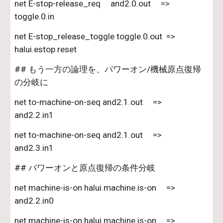
net E-stop-release_req     and2.0.out     =>       
toggle.0.in
net E-stop_release_toggle toggle.0.out  =>        
halui.estop.reset
## もう一方の論理を、パワーオン/機械原点復帰
の分岐に
net to-machine-on-seq and2.1.out     =>        
and2.2.in1
net to-machine-on-seq and2.1.out     =>        
and2.3.in1
## パワーオンと原点復帰の条件分岐
net machine-is-on halui.machine.is-on     =>        
and2.2.in0
net machine-is-on halui.machine.is-on     =>        