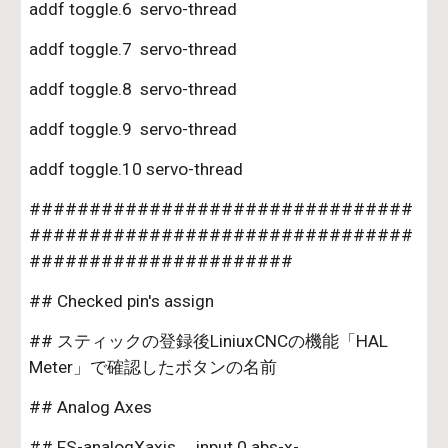
addf toggle.6  servo-thread
addf toggle.7  servo-thread
addf toggle.8  servo-thread
addf toggle.9  servo-thread
addf toggle.10 servo-thread
################################
################################
######################
## Checked pin's assign
## スティックの登録後LiniuxCNCの機能「HAL 
Meter」で確認したボタンの名前
## Analog Axes
## FS-analogXaxis     input.0.abs-x-