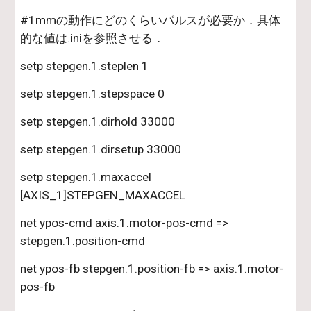
#1mmの動作にどのくらいパルスが必要か．具体
的な値は.iniを参照させる．
setp stepgen.1.steplen 1
setp stepgen.1.stepspace 0
setp stepgen.1.dirhold 33000
setp stepgen.1.dirsetup 33000
setp stepgen.1.maxaccel 
[AXIS_1]STEPGEN_MAXACCEL
net ypos-cmd axis.1.motor-pos-cmd => 
stepgen.1.position-cmd
net ypos-fb stepgen.1.position-fb => axis.1.motor-
pos-fb