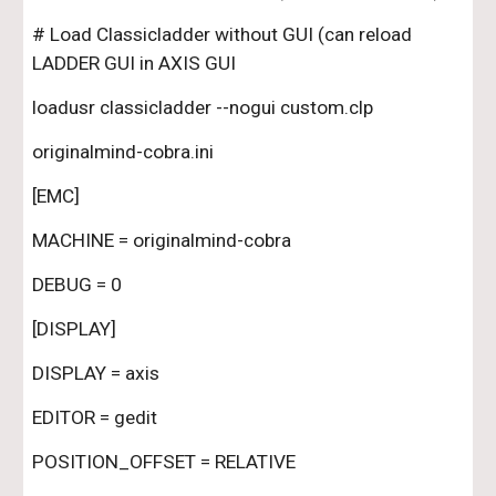
# Load Classicladder without GUI (can reload 
LADDER GUI in AXIS GUI
loadusr classicladder --nogui custom.clp
originalmind-cobra.ini
[EMC]
MACHINE = originalmind-cobra
DEBUG = 0
[DISPLAY]
DISPLAY = axis
EDITOR = gedit
POSITION_OFFSET = RELATIVE