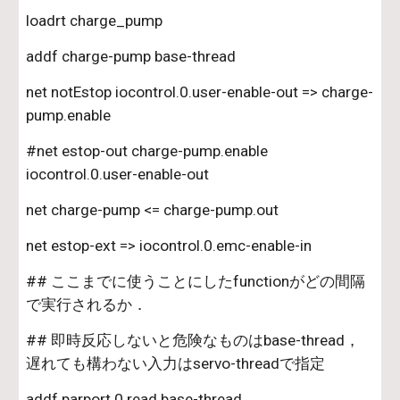
loadrt charge_pump
addf charge-pump base-thread
net notEstop iocontrol.0.user-enable-out => charge-
pump.enable
#net estop-out charge-pump.enable 
iocontrol.0.user-enable-out
net charge-pump <= charge-pump.out
net estop-ext => iocontrol.0.emc-enable-in
## ここまでに使うことにしたfunctionがどの間隔
で実行されるか．
## 即時反応しないと危険なものはbase-thread，
遅れても構わない入力はservo-threadで指定
addf parport.0.read base-thread