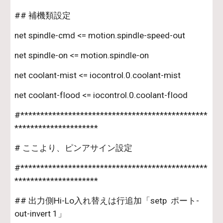
## 補機類設定
net spindle-cmd <= motion.spindle-speed-out
net spindle-on <= motion.spindle-on
net coolant-mist <= iocontrol.0.coolant-mist
net coolant-flood <= iocontrol.0.coolant-flood
#***********************************************
*********************
# ここより、ピンアサイン設定
#***********************************************
*********************
## 出力側Hi-Lo入れ替えは行追加「setp  ポート-
out-invert 1」