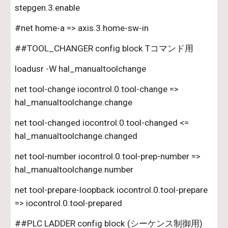
stepgen.3.enable
#net home-a => axis.3.home-sw-in
##TOOL_CHANGER config block Tコマンド用
loadusr -W hal_manualtoolchange
net tool-change iocontrol.0.tool-change => 
hal_manualtoolchange.change
net tool-changed iocontrol.0.tool-changed <= 
hal_manualtoolchange.changed
net tool-number iocontrol.0.tool-prep-number => 
hal_manualtoolchange.number
net tool-prepare-loopback iocontrol.0.tool-prepare 
=> iocontrol.0.tool-prepared
##PLC LADDER config block (シーケンス制御用)