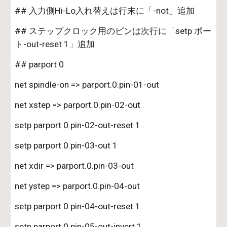
## 入力側Hi-Lo入れ替えは行末に「-not」追加
## ステップクロック用のピンは次行に「setp ポー
ト-out-reset 1」追加
## parport 0 
net spindle-on => parport.0.pin-01-out
net xstep => parport.0.pin-02-out
setp parport.0.pin-02-out-reset 1
setp parport.0.pin-03-out 1
net xdir => parport.0.pin-03-out
net ystep => parport.0.pin-04-out
setp parport.0.pin-04-out-reset 1
setp parport.0.pin-05-out-invert 1