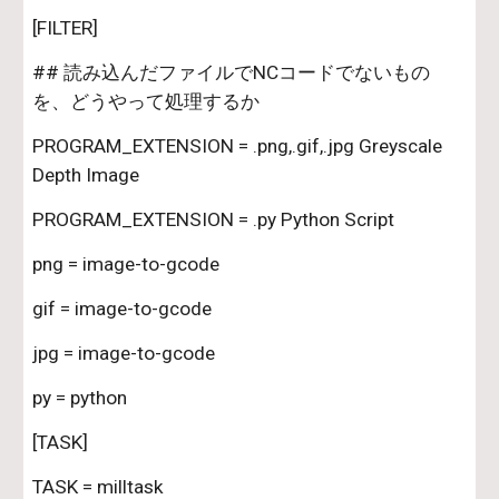
[FILTER]
## 読み込んだファイルでNCコードでないもの
を、どうやって処理するか
PROGRAM_EXTENSION = .png,.gif,.jpg Greyscale 
Depth Image
PROGRAM_EXTENSION = .py Python Script
png = image-to-gcode
gif = image-to-gcode
jpg = image-to-gcode
py = python
[TASK]
TASK = milltask