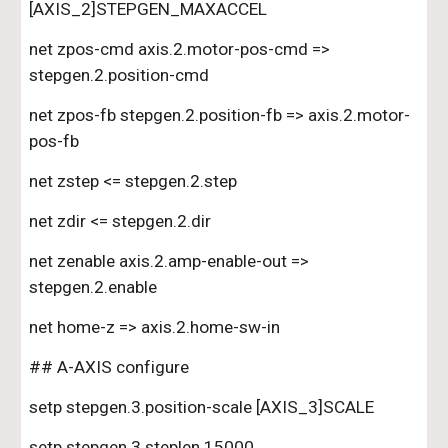
[AXIS_2]STEPGEN_MAXACCEL
net zpos-cmd axis.2.motor-pos-cmd => 
stepgen.2.position-cmd
net zpos-fb stepgen.2.position-fb => axis.2.motor-
pos-fb
net zstep <= stepgen.2.step
net zdir <= stepgen.2.dir
net zenable axis.2.amp-enable-out => 
stepgen.2.enable
net home-z => axis.2.home-sw-in
## A-AXIS configure
setp stepgen.3.position-scale [AXIS_3]SCALE
setp stepgen.3.steplen 15000