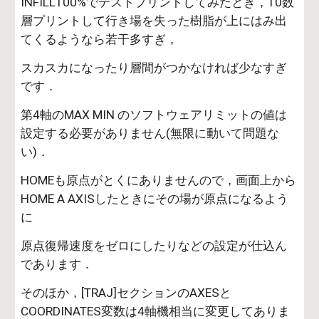
INFILL100%でテストプリントしてみたとき，10数
層プリントして行き場を失った樹脂が上にはみ出
てくるようなら若干多すぎ，
スカスカになったり層間がつかなければ少なすぎ
です．
第4軸のMAX MIN のソフトウェアリミットの値は
設定する必要がありません(無限に動いて問題な
い)．
HOMEも原点がとくにありませんので，画面上から
HOME A AXISしたときにその場が原点になるよう
に
原点復帰速度をゼロにしたりなどの設定が仕込ん
であります．
そのほか，[TRAJ]セクションのAXESと
COORDINATES変数は4軸機相当に変更してありま