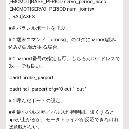
[EMCMOT]BASE_PERIOD servo_period_nsec=
[EMCMOT]SERVO_PERIOD num_joints=
[TRAJ]AXES
## パラレルポートを呼ぶ。
## 端末コマンド「dmesg」のログにparport読み
込みの記録がある場合、
## parport番号の指定も可。もちろんIOアドレスで
0x----でも良い。
loadrt probe_parport
loadrt hal_parport cfg="0 out 1 out "
## 呼んだポートの設定。
## 最小パルス幅／パルス維持時間。短くすると
ppsが上がるが、モータドライバが反応できなけれ
ば意味がない。