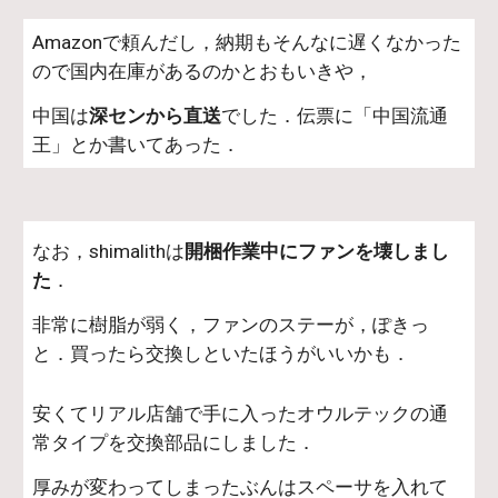
Amazonで頼んだし，納期もそんなに遅くなかった
ので国内在庫があるのかとおもいきや，
中国は
深センから直送
でした．伝票に「中国流通
王」とか書いてあった．
なお，shimalithは
開梱作業中にファンを壊しまし
た
．
非常に樹脂が弱く，ファンのステーが，ぽきっ
と．買ったら交換しといたほうがいいかも．
安くてリアル店舗で手に入ったオウルテックの通
常タイプを交換部品にしました．
厚みが変わってしまったぶんはスペーサを入れて