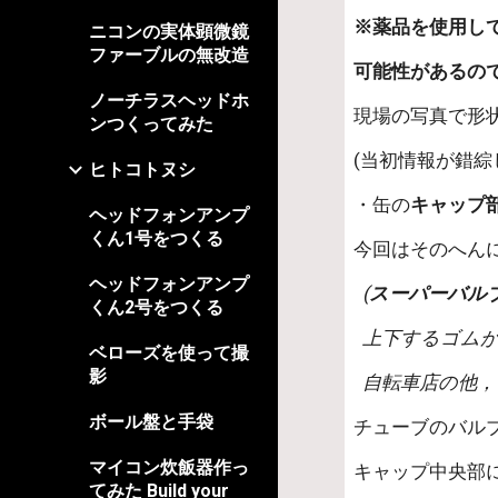
※薬品を使用し
ニコンの実体顕微鏡
ファーブルの無改造
可能性があるの
ノーチラスヘッドホ
現場の写真で形
ンつくってみた
(当初情報が錯綜
ヒトコトヌシ
・缶の
キャップ
ヘッドフォンアンプ
くん1号をつくる
今回はそのへん
ヘッドフォンアンプ
 (
スーパーバル
くん2号をつくる
  上下するゴ
ベローズを使って撮
影
  自転車店の他
ボール盤と手袋
チューブのバル
マイコン炊飯器作っ
キャップ中央部
てみた Build your