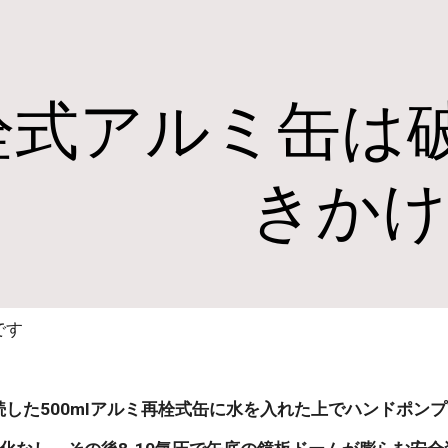
ip to main content
Skip to navigat
栓式アルミ缶は破
きかけ
です
続した500mlアルミ再栓式缶に水を入れた上でハンドポン