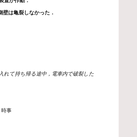
全装置が作動．
側壁は亀裂しなかった．
入れて持ち帰る途中，電車内で破裂した
郷
 時事