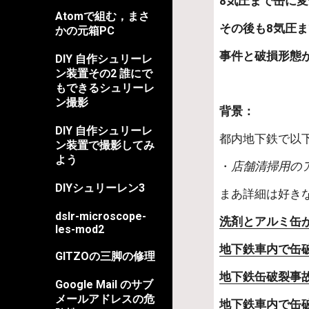
8気圧まで缶に変
Atomで組む，まさ
その後も8気圧
かの元箱PC
事件と破損形態
DIY 自作シュリーレ
ン装置その2 誰にで
もできるシュリーレ
ン撮影
背景：
DIY 自作シュリーレ
都内地下鉄で以
ン装置で撮影してみ
よう
・
店舗清掃用の
DIYシュリーレン3
まあ詳細は好き
dslr-microscope-
洗剤とアルミ缶
les-mod2
地下鉄車内で缶
GITZOの三脚の修理
地下鉄缶破裂事
Google Mail のサブ
メールアドレスの危
地下鉄車内で缶