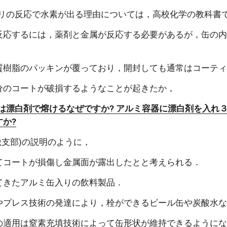
カリの反応で水素が出る理由については，高校化学の教科書
反応するには，薬剤と金属が反応する必要があるが，缶の
．
質樹脂のパッキンが覆っており，開封しても通常はコーテ
分のコートが破損するようなことが起きたか，
缶は漂白剤で熔けるなぜですか? アルミ容器に漂白剤を入
すか?
近畿支部)の説明のように，
てコートが損傷し金属面が露出したとと考えられる．
てきたアルミ缶入りの飲料製品．
やプレス技術の発達により，栓ができるビール缶や炭酸水
の適用は窒素充填技術によって缶形状が維持できるように