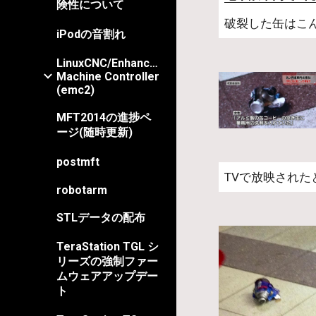
険性について
破裂した缶はこ
iPodの音割れ
LinuxCNC/Enhanced
Machine Controller
(emc2)
MFT2014の進捗ペ
ージ(随時更新)
postmft
TVで放映された
robotarm
STLデータの配布
TeraStation TGL シ
リーズの強制ファー
ムウェアアップデー
ト