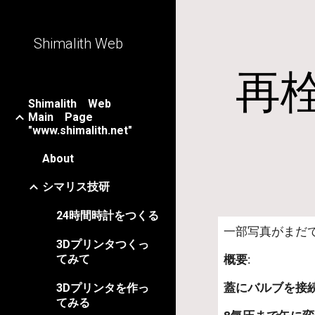
Sk
Shimalith Web
再
Shimalith Web
Main Page
"www.shimalith.net"
About
シマリス技研
24時間時計をつくる
一部写真がまだ
3Dプリンタつくっ
てみて
概要:
蓋にバルブを接
3Dプリンタを作っ
てみる