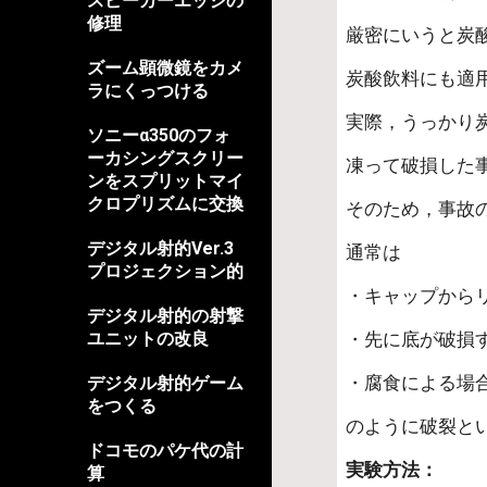
スピーカーエッジの
修理
厳密にいうと炭
ズーム顕微鏡をカメ
炭酸飲料にも適
ラにくっつける
実際，うっかり
ソニーα350のフォ
ーカシングスクリー
凍って破損した
ンをスプリットマイ
クロプリズムに交換
そのため，事故
デジタル射的Ver.3
通常は
プロジェクション的
・キャップから
デジタル射的の射撃
ユニットの改良
・先に底が破損
・腐食による場
デジタル射的ゲーム
をつくる
のように破裂と
ドコモのパケ代の計
実験方法：
算