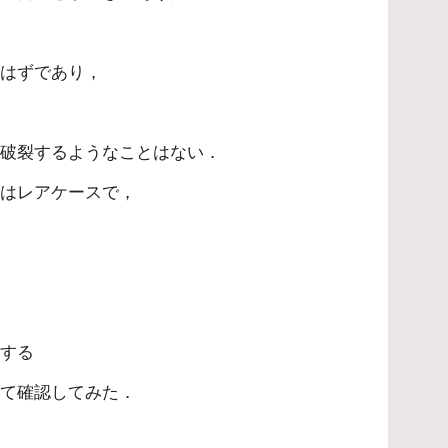
るはずであり，
，破裂するようなことはない．
態はレアケースで，
りする
って確認してみた．