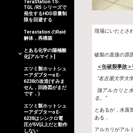
TeraStation TS-
TGL /R5 シリーズで
発生するHDD容量制
限を回避する
現場にいたとされ
Terastation のRaid
解体，再構築
とある化学の陽極酸
破裂の直接の原
化[アルマイト]
＜缶破裂事故＞
エツミ製ホットシュ
ーアダプターα E-
"名古屋大学大
6238の改造(すみま
せん，回路図がまだ
  強アルカリと水が反応すると、発熱して水蒸気が発生し、アルミ缶のアルミニウムと反応すれば、水素ガスが発生す
です．)
る。"
エツミ製ホットシュ
とあるが，水蒸
ーアダプターα E-
ある．
6238はシンクロ電
圧が5V以上だと動作
アルカリがアル
しない