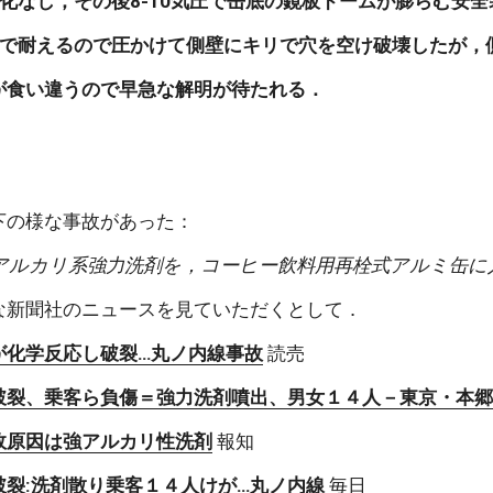
化なし，その後8-10気圧で缶底の鏡板ドームが膨らむ安
まで耐えるので圧かけて側壁にキリで穴を空け破壊したが，
が食い違うので早急な解明が待たれる．
下の様な事故があった：
アルカリ系強力洗剤を，コーヒー飲料用再栓式アルミ缶に
な新聞社のニュースを見ていただくとして．
が化学反応し破裂…丸ノ内線事故
 読売
破裂、乗客ら負傷＝強力洗剤噴出、男女１４人－東京・本
故原因は強アルカリ性洗剤
 報知
破裂:洗剤散り乗客１４人けが…丸ノ内線
 毎日