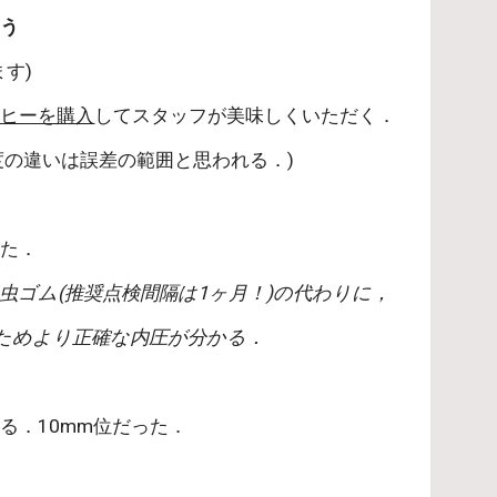
まう
す)
ーヒーを購入
してスタッフが美味しくいただく．
度の違いは誤差の範囲と思われる．)
した．
ゴム(推奨点検間隔は1ヶ月！)の代わりに，
いためより正確な内圧が分かる．
る．10mm位だった．