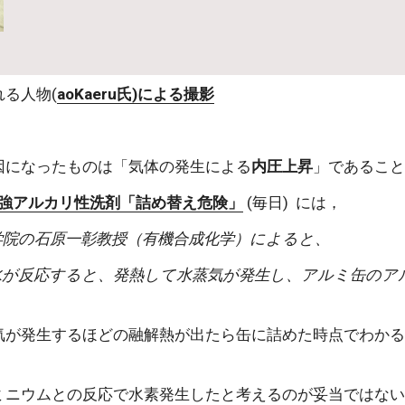
る人物(
aoKaeru氏)による撮影
因になったものは「気体の発生による
内圧上昇
」であるこ
強アルカリ性洗剤「詰め替え危険」
 (毎日)  には，
学院の石原一彰教授（有機合成化学）によると、
気が発生するほどの融解熱が出たら缶に詰めた時点でわか
ミニウムとの反応で水素発生したと考えるのが妥当ではな