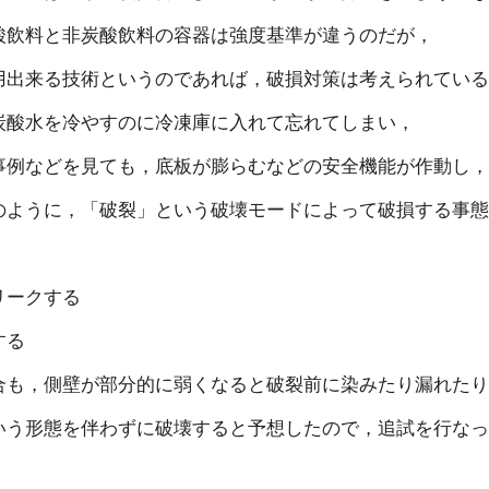
酸飲料と非炭酸飲料の容器は強度基準が違うのだが，
用出来る技術というのであれば，破損対策は考えられてい
炭酸水を冷やすのに冷凍庫に入れて忘れてしまい，
事例などを見ても，底板が膨らむなどの安全機能が作動し
のように，「破裂」という破壊モードによって破損する事
リークする
する
合も，側壁が部分的に弱くなると破裂前に染みたり漏れた
いう形態を伴わずに破壊すると予想したので，追試を行な