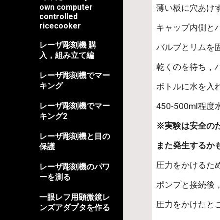
own computer
薄い板に穴あけ
controlled
ricecooker
キャップ内側と
レーザ彫刻機 購
バルブとリムを
入，組み立て編
乾くのを待ち，
レーザ彫刻機でマー
キング
ボトルに水を入
450-500m
レーザ彫刻機でマー
キング2
※実験は安全の
レーザ彫刻機と目の
また発生するか
保護
圧力をかけるた
レーザ彫刻機のパワ
ーを測る
ポンプと接続後
一眼レフ用顕微鏡レ
圧力をかけたと
ンズアダプタを作る