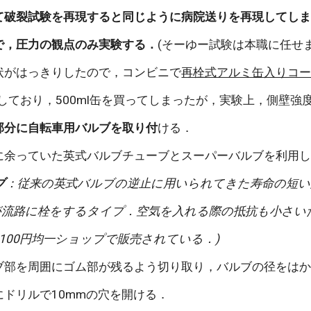
て破裂試験を再現すると同じように病院送りを再現してし
で，圧力の観点のみ実験する．
(そーゆー試験は本職に任せま
状がはっきりしたので，コンビニで
再栓式アルミ缶入りコ
しており，500ml缶を買ってしまったが，実験上，側壁強
部分に自転車用バルブを取り付
ける．
に余っていた英式バルブチューブとスーパーバルブを利用
ブ
：従来の英式バルブの逆止に用いられてきた寿命の短い虫
ムが流路に栓をするタイプ．空気を入れる際の抵抗も小さ
，100円均一ショップで販売されている．)
ブ部を周囲にゴム部が残るよう切り取り，バルブの径をはか
にドリルで10mmの穴を開ける．