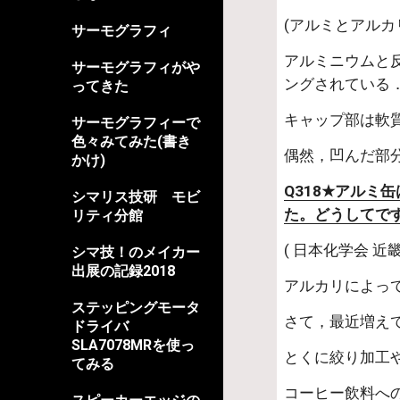
(アルミとアル
サーモグラフィ
アルミニウムと
サーモグラフィがや
ングされている
ってきた
キャップ部は軟
サーモグラフィーで
色々みてみた(書き
偶然，凹んだ部
かけ)
Q318★アルミ
シマリス技研 モビ
た。どうしてで
リティ分館
( 日本化学会 
シマ技！のメイカー
出展の記録2018
アルカリによっ
ステッピングモータ
さて，最近増え
ドライバ
SLA7078MRを使っ
とくに絞り加工
てみる
コーヒー飲料へ