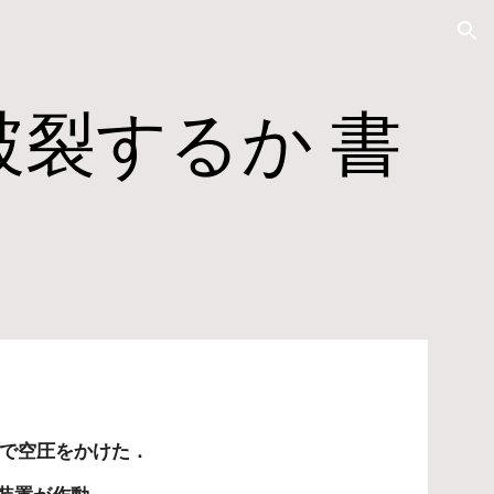
ion
裂するか 書
プで空圧をかけた．