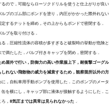
するので，可能ならローソクドリルを使うと仕上がりが良
バルブのゴム部にボンドを塗り，内圧がかかった際外れな
固定するナットを締め，その上からもボンドで密閉する．
バルブを取り付ける．
れる．圧縮性流体の容積が多すぎると破裂時の挙動が危険
l程度水で満たした．バルブ付きキャップを閉め，密閉する．
ため屋外で行い，防御力の高い作業服上下，耐衝撃ゴーグ
もしれない飛散物の威力を減衰するため，観察箇所以外の
めに，自転車用手動ポンプを使用した．このポンプのメー
，缶を横にし，キャップ部に液体が接触するようにした．
ころ，
8気圧までは異常は見られなかった
．